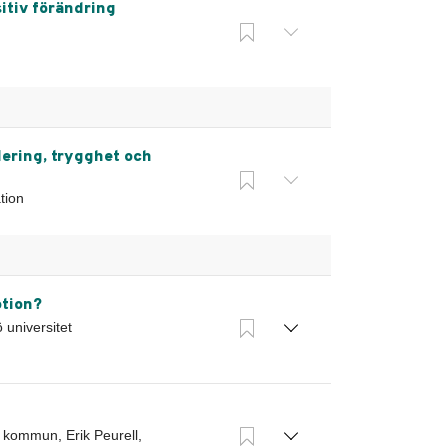
itiv förändring
dering, trygghet och
tion
otion?
 universitet
 kommun, Erik Peurell,