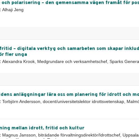
 och polarisering – den gemensamma vägen framåt för pos
:
Alhaji Jeng
fritid – digitala verktyg och samarbeten som skapar inklu
ör fler unga
:
Alexandra Krook, Medgrundare och verksamhetschef, Sparks Genera
idens anläggningar lära oss om planering för idrott och m
:
Torbjörn Andersson, docent/universitetslektor idrottsvetenskap, Malmö
ing mellan idrott, fritid och kultur
:
Magnus Jansson, biträdande förvaltningsdirektör/Idrottschef, Uppsala