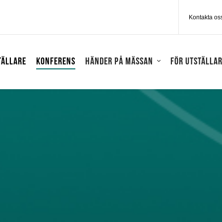
Kontakta os
tällare
Konferens
Händer på mässan
För utställa