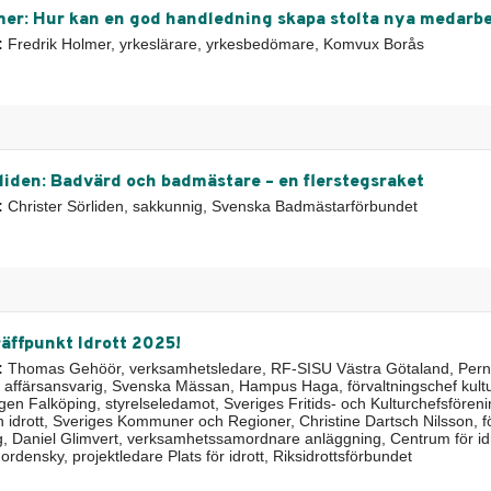
mer: Hur kan en god handledning skapa stolta nya medarb
:
Fredrik Holmer, yrkeslärare, yrkesbedömare, Komvux Borås
rliden: Badvärd och badmästare – en flerstegsraket
:
Christer Sörliden, sakkunnig, Svenska Badmästarförbundet
räffpunkt Idrott 2025!
:
Thomas Gehöör, verksamhetsledare, RF-SISU Västra Götaland, Perni
 affärsansvarig, Svenska Mässan, Hampus Haga, förvaltningschef kult
ingen Falköping, styrelseledamot, Sveriges Fritids- och Kulturchefsföreni
och idrott, Sveriges Kommuner och Regioner, Christine Dartsch Nilsson, 
ng, Daniel Glimvert, verksamhetssamordnare anläggning, Centrum för idro
rdensky, projektledare Plats för idrott, Riksidrottsförbundet