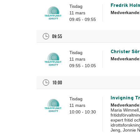
Fredrik Hol
Tisdag
Medverkande
11 mars
09:45 - 09:55
09:55
Christer Sö
Tisdag
Medverkande
11 mars
09:55 - 10:05
10:00
Invigning T
Tisdag
Medverkande
11 mars
Maria Wimnell,
10:00 - 10:30
fritidsförvaltn
expert fritid 
idrottsforskni
Jeng, Jonnie No