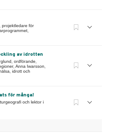
projektledare för
etarprogrammet,
eckling av idrotten
rglund, ordförande,
egioner, Anna Iwarsson,
älsa, idrott och
lats för många!
urgeografi och lektor i