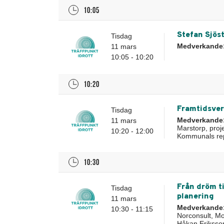
10:05
Stefan Sjöst
Tisdag
Medverkande
11 mars
10:05 - 10:20
10:20
Framtidsver
Tisdag
Medverkande
11 mars
Marstorp, proj
10:20 - 12:00
Kommunals repr
10:30
Från dröm ti
Tisdag
planering
11 mars
Medverkande
10:30 - 11:15
Norconsult, Mo
Håkan Eriksson