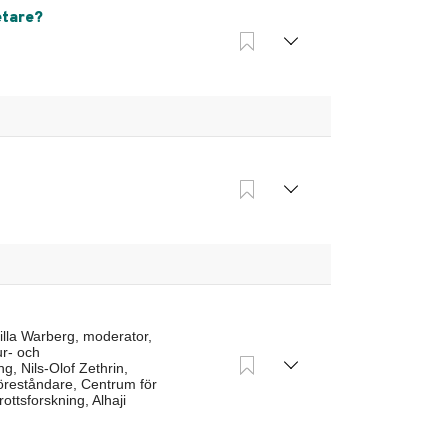
etare?
lla Warberg, moderator,
ur- och
ng, Nils-Olof Zethrin,
föreståndare, Centrum för
ttsforskning, Alhaji