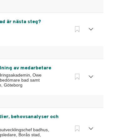
ad är nästa steg?
ldning av medarbetare
ändringsakademin, Owe
esbedömare bad samt
n, Göteborg
udier, behovsanalyser och
rsutvecklingschef badhus,
sledare, Borås stad,