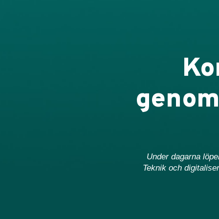
Ko
genomf
Under dagarna löper
Teknik och digitalise