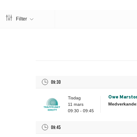
Filter
Alla dagar
09:30
Owe Marstor
Tisdag
Medverkande
11 mars
09:30 - 09:45
09:45