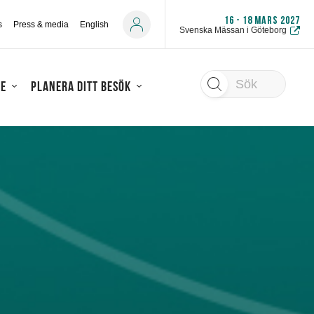
16 - 18 MARS 2027
s
Press & media
English
Svenska Mässan i Göteborg
Sök
re
Planera ditt besök