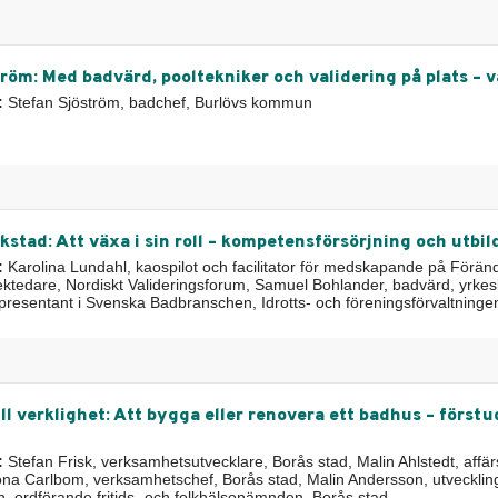
röm: Med badvärd, pooltekniker och validering på plats – v
:
Stefan Sjöström, badchef, Burlövs kommun
kstad: Att växa i sin roll – kompetensförsörjning och utbi
:
Karolina Lundahl, kaospilot och facilitator för medskapande på För
ektedare, Nordiskt Valideringsforum, Samuel Bohlander, badvärd, yrk
esentant i Svenska Badbranschen, Idrotts- och föreningsförvaltninge
ll verklighet: Att bygga eller renovera ett badhus – först
:
Stefan Frisk, verksamhetsutvecklare, Borås stad, Malin Ahlstedt, affä
na Carlbom, verksamhetschef, Borås stad, Malin Andersson, utveckling
, ordförande fritids- och folkhälsonämnden, Borås stad