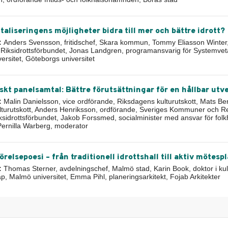
taliseringens möjligheter bidra till mer och bättre idrott?
:
Anders Svensson, fritidschef, Skara kommun, Tommy Eliasson Winter, 
0, Riksidrottsförbundet, Jonas Landgren, programansvarig för Systemv
ersitet, Göteborgs universitet
iskt panelsamtal: Bättre förutsättningar för en hållbar utv
:
Malin Danielsson, vice ordförande, Riksdagens kulturutskott, Mats Be
turutskott, Anders Henriksson, ordförande, Sveriges Kommuner och R
ksidrottsförbundet, Jakob Forssmed, socialminister med ansvar för folkh
 Pernilla Warberg, moderator
relsepoesi – från traditionell idrottshall till aktiv mötesp
:
Thomas Sterner, avdelningschef, Malmö stad, Karin Book, doktor i kult
ap, Malmö universitet, Emma Pihl, planeringsarkitekt, Fojab Arkitekter