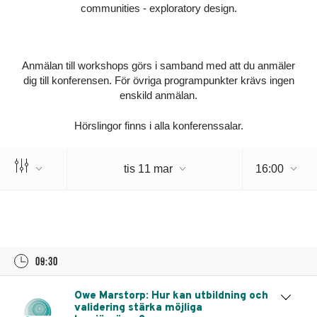
communities - exploratory design.
Anmälan till workshops görs i samband med att du anmäler
dig till konferensen. För övriga programpunkter krävs ingen
enskild anmälan.
Hörslingor finns i alla konferenssalar.
16:00
tis 11 mar
tisdag 11 mar
09:30
Owe Marstorp: Hur kan utbildning och
validering stärka möjliga