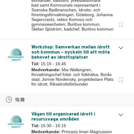
Bohlander, badvärd, yrkesbedömare
bad samt Kommunals representant i
Svenska Badbranschen, Idrotts- och
föreningsförvaltningen, Göteborg, Johanna
Segercrantz, rektor Komvux och
gymnasieenheten, Burlövs kommun,
Stefan Sjöström, badchef, Burlövs kommun
Workshop: Samverkan mellan idrott
och kommun – nyckeln till att möta
behovet av idrottsplatser
Tid:
15:15 - 16:45
Medverkande:
Mia Wallengren,
förvaltningschef fritid- och folkhälsa, Borås
stad, Jonnie Nordensky, projektledare Plats
för idrott, Riksidrottsförbundet
15:30
Vägen till organiserad idrott i
resurssvaga områden
Tid:
15:30 - 16:15
Medverkande:
Princess Iman Magnusson