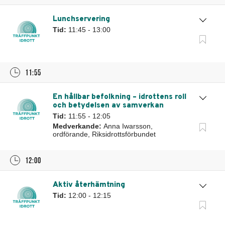
Lunchservering
Tid:
11:45 - 13:00
11:55
En hållbar befolkning – idrottens roll
och betydelsen av samverkan
Tid:
11:55 - 12:05
Medverkande:
Anna Iwarsson,
ordförande, Riksidrottsförbundet
12:00
Aktiv återhämtning
Tid:
12:00 - 12:15