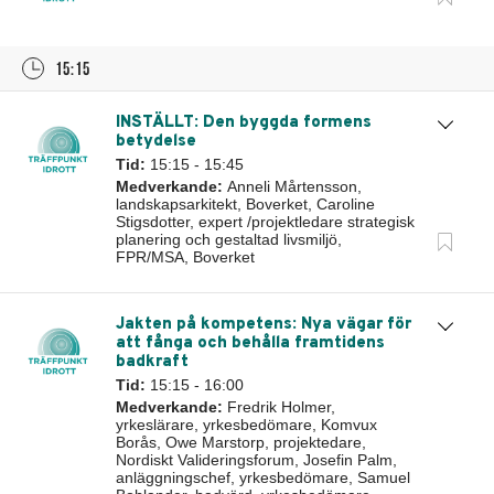
15:15
INSTÄLLT: Den byggda formens
betydelse
Tid:
15:15 - 15:45
Medverkande:
Anneli Mårtensson,
landskapsarkitekt, Boverket, Caroline
Stigsdotter, expert /projektledare strategisk
planering och gestaltad livsmiljö,
FPR/MSA, Boverket
Jakten på kompetens: Nya vägar för
att fånga och behålla framtidens
badkraft
Tid:
15:15 - 16:00
Medverkande:
Fredrik Holmer,
yrkeslärare, yrkesbedömare, Komvux
Borås, Owe Marstorp, projektedare,
Nordiskt Valideringsforum, Josefin Palm,
anläggningschef, yrkesbedömare, Samuel