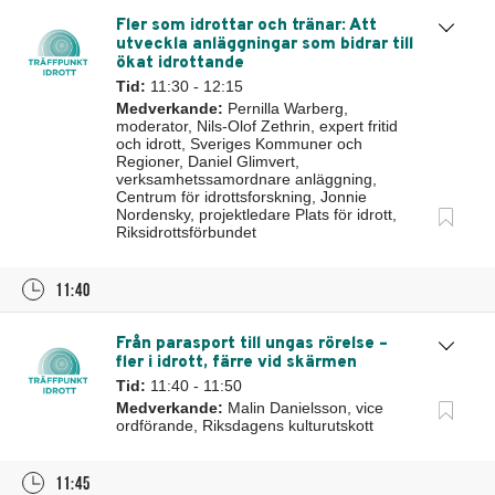
Fler som idrottar och tränar: Att
utveckla anläggningar som bidrar till
ökat idrottande
Tid:
11:30 - 12:15
Medverkande:
Pernilla Warberg,
moderator, Nils-Olof Zethrin, expert fritid
och idrott, Sveriges Kommuner och
Regioner, Daniel Glimvert,
verksamhetssamordnare anläggning,
Centrum för idrottsforskning, Jonnie
Nordensky, projektledare Plats för idrott,
Riksidrottsförbundet
11:40
Från parasport till ungas rörelse –
fler i idrott, färre vid skärmen
Tid:
11:40 - 11:50
Medverkande:
Malin Danielsson, vice
ordförande, Riksdagens kulturutskott
11:45