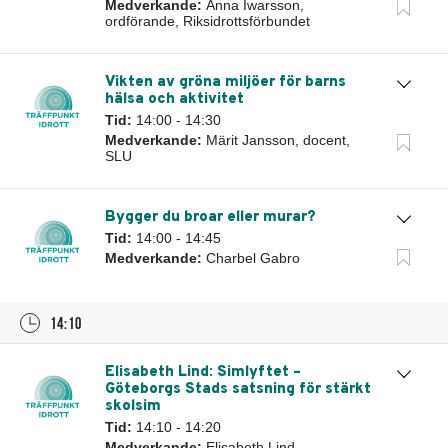
Medverkande:
Anna Iwarsson,
ordförande, Riksidrottsförbundet
Vikten av gröna miljöer för barns
hälsa och aktivitet
Tid:
14:00 - 14:30
Medverkande:
Märit Jansson, docent,
SLU
Bygger du broar eller murar?
Tid:
14:00 - 14:45
Medverkande:
Charbel Gabro
14:10
Elisabeth Lind: Simlyftet –
Göteborgs Stads satsning för stärkt
skolsim
Tid:
14:10 - 14:20
Medverkande:
Elisabeth Lind,