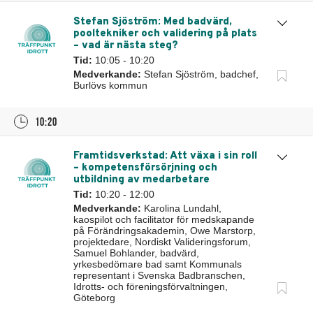
Stefan Sjöström: Med badvärd,
pooltekniker och validering på plats
– vad är nästa steg?
Tid:
10:05 - 10:20
Medverkande:
Stefan Sjöström, badchef,
Burlövs kommun
10:20
Framtidsverkstad: Att växa i sin roll
– kompetensförsörjning och
utbildning av medarbetare
Tid:
10:20 - 12:00
Medverkande:
Karolina Lundahl,
kaospilot och facilitator för medskapande
på Förändringsakademin, Owe Marstorp,
projektedare, Nordiskt Valideringsforum,
Samuel Bohlander, badvärd,
yrkesbedömare bad samt Kommunals
representant i Svenska Badbranschen,
Idrotts- och föreningsförvaltningen,
Göteborg