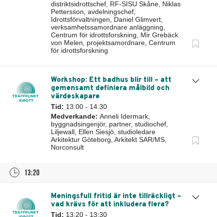
distriktsidrottschef, RF-SISU Skåne, Niklas
Pettersson, avdelningschef,
Idrottsförvaltningen, Daniel Glimvert,
verksamhetssamordnare anläggning,
Centrum för idrottsforskning, Mir Grebäck
von Melen, projektsamordnare, Centrum
för idrottsforskning
Workshop: Ett badhus blir till – att
gemensamt definiera målbild och
värdeskapare
Tid:
13:00 - 14:30
Medverkande:
Anneli Idermark,
byggnadsingenjör, partner, studiochef,
Liljewall, Ellen Siesjö, studioledare
Arkitektur Göteborg, Arkitekt SAR/MS,
Norconsult
13:20
Meningsfull fritid är inte tillräckligt –
vad krävs för att inkludera flera?
Tid:
13:20 - 13:30