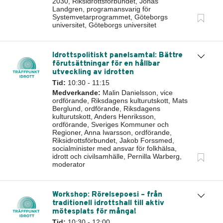
2030, Riksidrottsförbundet, Jonas
Landgren, programansvarig för
Systemvetarprogrammet, Göteborgs
universitet, Göteborgs universitet
Idrottspolitiskt panelsamtal: Bättre
förutsättningar för en hållbar
utveckling av idrotten
Tid:
10:30 - 11:15
Medverkande:
Malin Danielsson, vice
ordförande, Riksdagens kulturutskott, Mats
Berglund, ordförande, Riksdagens
kulturutskott, Anders Henriksson,
ordförande, Sveriges Kommuner och
Regioner, Anna Iwarsson, ordförande,
Riksidrottsförbundet, Jakob Forssmed,
socialminister med ansvar för folkhälsa,
idrott och civilsamhälle, Pernilla Warberg,
moderator
Workshop: Rörelsepoesi – från
traditionell idrottshall till aktiv
mötesplats för många!
Tid:
10:30 - 12:00