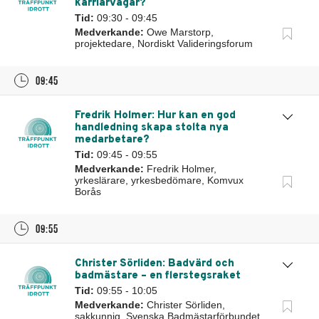
karriärvägar?
Tid:
09:30 - 09:45
Medverkande:
Owe Marstorp,
projektedare, Nordiskt Valideringsforum
09:45
Fredrik Holmer: Hur kan en god
handledning skapa stolta nya
medarbetare?
Tid:
09:45 - 09:55
Medverkande:
Fredrik Holmer,
yrkeslärare, yrkesbedömare, Komvux
Borås
09:55
Christer Sörliden: Badvärd och
badmästare – en flerstegsraket
Tid:
09:55 - 10:05
Medverkande:
Christer Sörliden,
sakkunnig, Svenska Badmästarförbundet