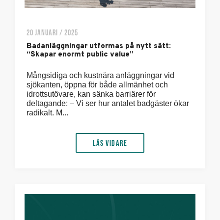
20 JANUARI / 2025
Badanläggningar utformas på nytt sätt:
“Skapar enormt public value”
Mångsidiga och kustnära anläggningar vid
sjökanten, öppna för både allmänhet och
idrottsutövare, kan sänka barriärer för
deltagande: – Vi ser hur antalet badgäster ökar
radikalt. M...
Läs vidare