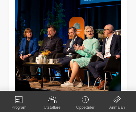
Program
Utställare
Öppettider
Anmälan
Träffpunkt Idrott: fantastiskt gensvar från
utställare och besökare!
Scroll