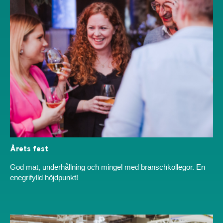
Årets fest​
God mat, underhållning och mingel med branschkollegor. En
enegrifylld höjdpunkt!​​​