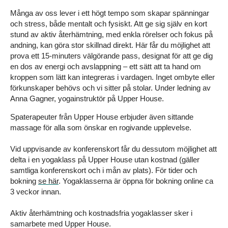
Många av oss lever i ett högt tempo som skapar spänningar
och stress, både mentalt och fysiskt. Att ge sig själv en kort
stund av aktiv återhämtning, med enkla rörelser och fokus på
andning, kan göra stor skillnad direkt. Här får du möjlighet att
prova ett 15-minuters välgörande pass, designat för att ge dig
en dos av energi och avslappning – ett sätt att ta hand om
kroppen som lätt kan integreras i vardagen. Inget ombyte eller
förkunskaper behövs och vi sitter på stolar. Under ledning av
Anna Gagner, yogainstruktör på Upper House.
Spaterapeuter från Upper House erbjuder även sittande
massage för alla som önskar en rogivande upplevelse.
Vid uppvisande av konferenskort får du dessutom möjlighet att
delta i en yogaklass på Upper House utan kostnad (gäller
samtliga konferenskort och i mån av plats). För tider och
bokning
se här
. Yogaklasserna är öppna för bokning online ca
3 veckor innan.
Aktiv återhämtning och kostnadsfria yogaklasser sker i
samarbete med Upper House.